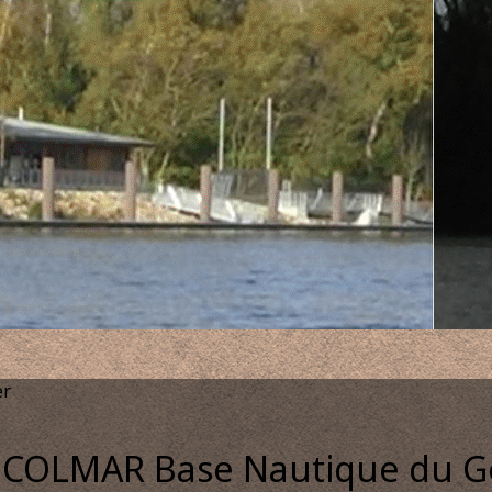
6
er
COLMAR Base Nautique du G