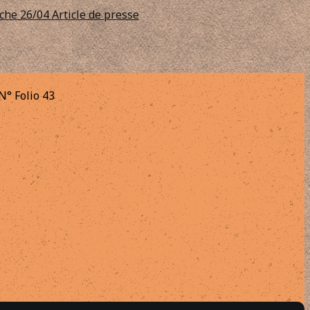
nche 26/04
Article de presse
° Folio 43