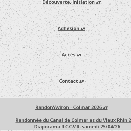
Découverte, initiation
▴
▾
Adhésion
▴
▾
Accès
▴
▾
Contact
▴
▾
Randon'Aviron - Colmar 2026
▴
▾
Randonnée du Canal de Colmar et du Vieux Rhin 
Diaporama R.C.C.V.R. samedi 25/04/26