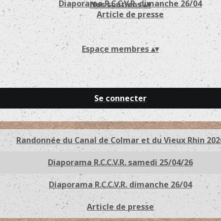
Diaporama R.C.C.V.R. dimanche 26/04
Nos soutiens
▴
▾
Article de presse
Espace membres
▴
▾
Se connecter
Randonnée du Canal de Colmar et du Vieux Rhin 202
Diaporama R.C.C.V.R. samedi 25/04/26
Diaporama R.C.C.V.R. dimanche 26/04
Article de presse