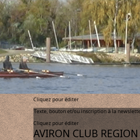
Menu
<
>
Randonnée du Canal de Colmar et du Vieux Rhin 202
Diaporama R.C.C.V.R. samedi 25/04/26
Diaporama R.C.C.V.R. dimanche 26/04
Article de presse
?>
Images de la page d'accueil
Cliquez pour éditer
Texte, bouton et/ou inscription à la newslett
Cliquez pour éditer
AVIRON CLUB REGION 