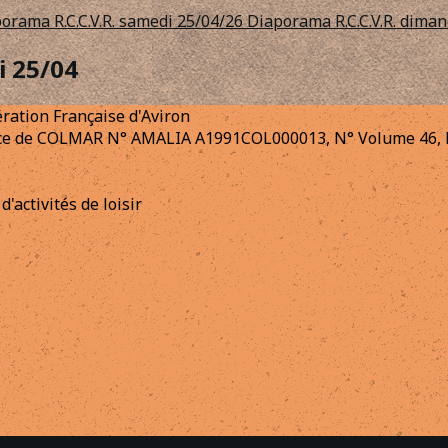
orama R.C.C.V.R. samedi 25/04/26
Diaporama R.C.C.V.R. dima
i 25/04
dération Française d'Aviron
tance de COLMAR N° AMALIA A1991COL000013, N° Volume 46, N
d'activités de loisir