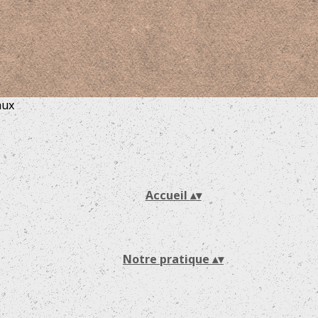
aux
Accueil
▴
▾
Notre pratique
▴
▾