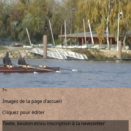
Exporter les lignes sélectionnées
Exporter toutes les colonnes
Exporter uniquement les colonnes affichées
Menu
<
>
Randonnée du Canal de Colmar et du Vieux Rhin
2026
Diaporama R.C.C.V.R. samedi 25/04/26
Diaporama R.C.C.V.R. dimanche 26/04
Article de presse
?>
Images de la page d'accueil
Cliquez pour éditer
Texte, bouton et/ou inscription à la newsletter