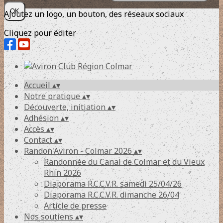
OK
Ajoutez un logo, un bouton, des réseaux sociaux
Cliquez pour éditer
Accueil
▴
▾
Notre pratique
▴
▾
Découverte, initiation
▴
▾
Adhésion
▴
▾
Accès
▴
▾
Contact
▴
▾
Randon'Aviron - Colmar 2026
▴
▾
Randonnée du Canal de Colmar et du Vieux
Rhin 2026
Diaporama R.C.C.V.R. samedi 25/04/26
Diaporama R.C.C.V.R. dimanche 26/04
Article de presse
Nos soutiens
▴
▾