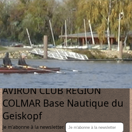
Exporter les lignes sélectionnées
Exporter toutes les colonnes
Exporter uniquement les colonnes affichées
Menu
?>
Images de la page d'accueil
Cliquez pour éditer
Texte, bouton et/ou inscription à la newsletter
Cliquez pour éditer
AVIRON CLUB REGION
COLMAR Base Nautique du
Geiskopf
Je m'abonne à la newsletter