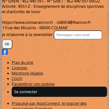
N° SIREN : 452 440 597 - N° SIRET : 452 440 597 00022
Activité : 8551.Z - Enseignement de disciplines sportives
et d'activités de loisir
https://www.colmaraviron.fr - c68004@ffaviron.fr
11rue des Moulins - 68000 COLMAR
Je m'abonne à la newsletter
OK
Plan du site
Licences
Mentions légales
CGUV
Paramétrer vos cookies
Se connecter
Propulsé par AssoConnect, le logiciel des
associations Sportives