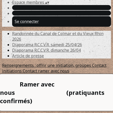
Espace membres
▴
▾
Se connecter
Randonnée du Canal de Colmar et du Vieux Rhin
2026
Diaporama R.C.C.V.R. samedi 25/04/26
Diaporama R.C.C.V.R. dimanche 26/04
Article de presse
Renseignements : offrir une initiation, groupes
Contact
initiations
Contact ramer avec nous
Ramer avec
nous
(pratiquants
confirmés)