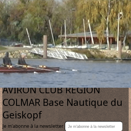
Exporter les lignes sélectionnées
Exporter toutes les colonnes
Exporter uniquement les colonnes affichées
Menu
?>
Images de la page d'accueil
Cliquez pour éditer
Texte, bouton et/ou inscription à la newsletter
Cliquez pour éditer
AVIRON CLUB REGION
COLMAR Base Nautique du
Geiskopf
Je m'abonne à la newsletter