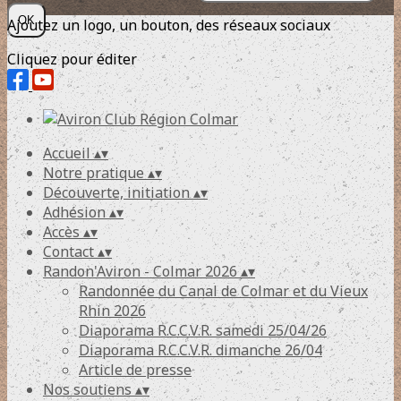
OK
Ajoutez un logo, un bouton, des réseaux sociaux
Cliquez pour éditer
Accueil
▴
▾
Notre pratique
▴
▾
Découverte, initiation
▴
▾
Adhésion
▴
▾
Accès
▴
▾
Contact
▴
▾
Randon'Aviron - Colmar 2026
▴
▾
Randonnée du Canal de Colmar et du Vieux
Rhin 2026
Diaporama R.C.C.V.R. samedi 25/04/26
Diaporama R.C.C.V.R. dimanche 26/04
Article de presse
Nos soutiens
▴
▾