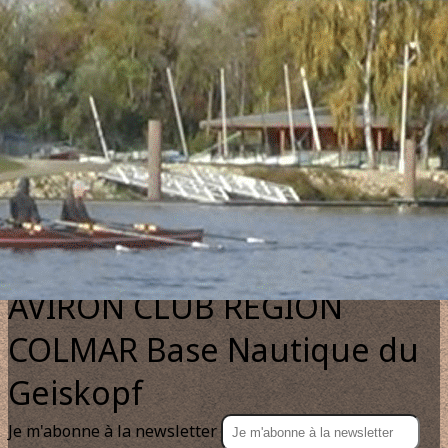
Exporter les lignes sélectionnées
Exporter toutes les colonnes
Exporter uniquement les colonnes affichées
Menu
?>
Images de la page d'accueil
Cliquez pour éditer
Texte, bouton et/ou inscription à la newsletter
Cliquez pour éditer
AVIRON CLUB REGION
COLMAR Base Nautique du
Geiskopf
Je m'abonne à la newsletter