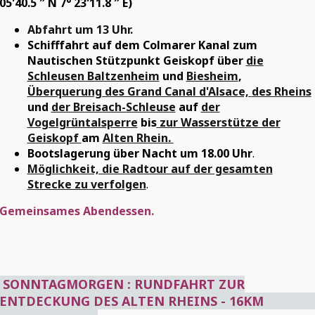
05'40.5 ″ N 7° 23'11.8 ″ E)
Abfahrt um 13 Uhr.
Schifffahrt auf dem Colmarer Kanal zum
Nautischen Stützpunkt Geiskopf über
die
Schleusen Baltzenheim
und
Biesheim
,
Überquerung des Grand Canal d'Alsace,
des Rheins
und
der Breisach-Schleuse
auf
der
Vogelgrüntalsperre
bis
zur Wasserstütze der
Geiskopf
am
Alten Rhein
.
Bootslagerung über Nacht um 18.00 Uhr
.
Möglichkeit, die Radtour auf der gesamten
Strecke zu verfolgen
.
Gemeinsames Abendessen.
SONNTAGMORGEN : RUNDFAHRT ZUR
ENTDECKUNG DES ALTEN RHEINS - 16K