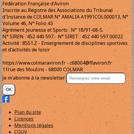
Fédération Française d'Aviron
Inscrite au Registre des Associations du Tribunal
d'Instance de COLMAR N° AMALIA A1991COL000013, N°
Volume 46, N° Folio 43
Agrément Jeunesse et Sports : N° 18/91-68-S.
N° SIREN : 452 440 597 - N° SIRET : 452 440 597 00022
Activité : 8551.Z - Enseignement de disciplines sportives
et d'activités de loisir
https://www.colmaraviron.fr - c68004@ffaviron.fr
11rue des Moulins - 68000 COLMAR
Je m'abonne à la newsletter
OK
Plan du site
Licences
Mentions légales
CGUV