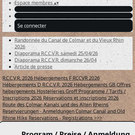
Espace membres
▴
▾
Se connecter
Randonnée du Canal de Colmar et du Vieux Rhin
2026
Diaporama R.C.C.V.R. samedi 25/04/26
Diaporama R.C.C.V.R. dimanche 26/04
Article de presse
R.C.C.V.R. 2026 Hébergements F
RCCVR 2026
Hébergements D
R.C.C.V.R. 2026 Hébergements GB
Offres
hébergements Hostelleries Groff
Programme / Tarifs /
Inscriptions 2026
Réservations et inscriptions 2026
Route des Colmar-Kanals und des Alten Rheins
Reservierungen - Anmeldungen
Colmar Canal and Old
Rhine Hike
Reservations - Registrations >>>
Program / Preise / Anmeldung