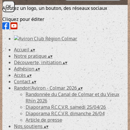
OK
Ajoutez un logo, un bouton, des réseaux sociaux
Cliquez pour éditer
Accueil
▴
▾
Notre pratique
▴
▾
Découverte, initiation
▴
▾
Adhésion
▴
▾
Accès
▴
▾
Contact
▴
▾
Randon'Aviron - Colmar 2026
▴
▾
Randonnée du Canal de Colmar et du Vieux
Rhin 2026
Diaporama R.C.C.V.R. samedi 25/04/26
Diaporama R.C.C.V.R. dimanche 26/04
Article de presse
Nos soutiens
▴
▾