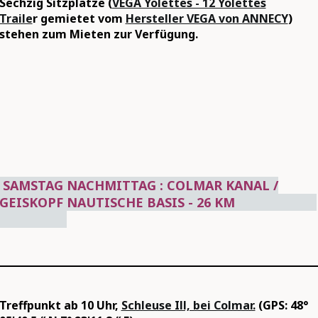
Sechzig Sitzplätze (
VEGA Yolettes - 12 Yolettes
Traile
r gemietet vom
Hersteller VEGA von ANNECY
)
stehen zum Mieten zur Verfügung.
SAMSTAG NACHMITTAG : COLMAR KANAL /
GEISKOPF NAUTISCHE BASIS - 26 KM
Treffpunkt ab 10 Uhr,
Schleuse Ill, bei Colmar.
(GPS: 48°