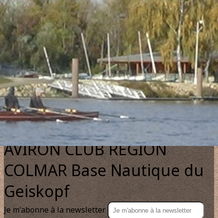
Exporter les lignes sélectionnées
Exporter toutes les colonnes
Exporter uniquement les colonnes affichées
Menu
?>
Images de la page d'accueil
Cliquez pour éditer
Texte, bouton et/ou inscription à la newsletter
Cliquez pour éditer
AVIRON CLUB REGION
COLMAR Base Nautique du
Geiskopf
Je m'abonne à la newsletter