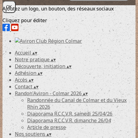
OK
Ajoutez un logo, un bouton, des réseaux sociaux
Cliquez pour éditer
Accueil
▴
▾
Notre pratique
▴
▾
Découverte, initiation
▴
▾
Adhésion
▴
▾
Accès
▴
▾
Contact
▴
▾
Randon'Aviron - Colmar 2026
▴
▾
Randonnée du Canal de Colmar et du Vieux
Rhin 2026
Diaporama R.C.C.V.R. samedi 25/04/26
Diaporama R.C.C.V.R. dimanche 26/04
Article de presse
Nos soutiens
▴
▾